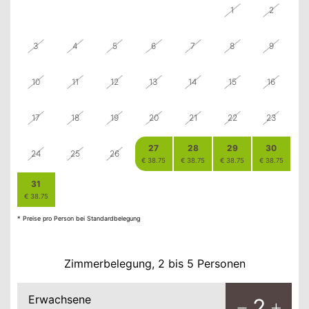
27
28
29
30
31
1
2
3
4
5
6
7
8
9
10
11
12
13
14
15
16
17
18
19
20
21
22
23
27
28
29
30
24
25
26
€ 38.75
€ 38.75
€ 38.75
€ 38.75
31
1
2
3
4
5
6
€ 38.75
€ 38.75
€ 38.75
€ 38.75
€ 36.25
€ 36.25
€ 36.25
* Preise pro Person bei Standardbelegung
Zimmerbelegung, 2 bis 5 Personen
Erwachsene
2