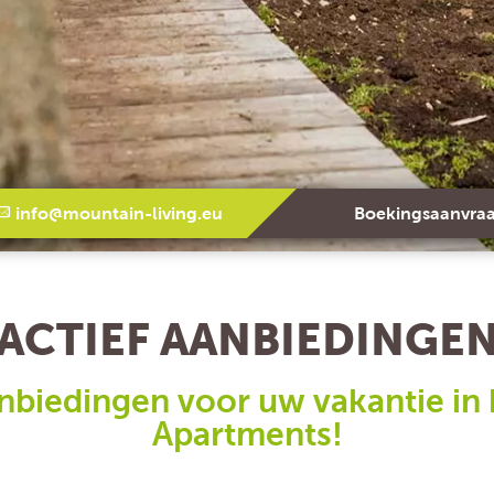
info@mountain-living.eu
Boekingsaanvra
ACTIEF AANBIEDINGE
nbiedingen voor uw vakantie in 
Apartments!